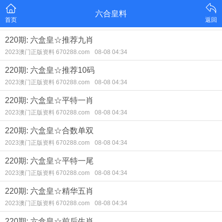
六合皇料
首页
返回
220期: 六盒皇☆推荐九肖
2023澳门正版资料 670288.com
08-08 04:34
220期: 六盒皇☆推荐10码
2023澳门正版资料 670288.com
08-08 04:34
220期: 六盒皇☆平特一肖
2023澳门正版资料 670288.com
08-08 04:34
220期: 六盒皇☆合数单双
2023澳门正版资料 670288.com
08-08 04:34
220期: 六盒皇☆平特一尾
2023澳门正版资料 670288.com
08-08 04:34
220期: 六盒皇☆精华五肖
2023澳门正版资料 670288.com
08-08 04:34
220期: 六盒皇☆前后生肖