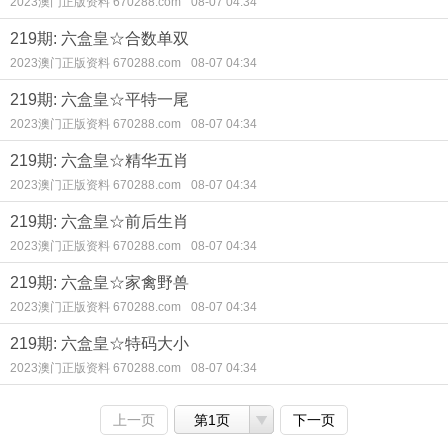
2023澳门正版资料 670288.com
08-07 04:34
219期: 六盒皇☆合数单双
2023澳门正版资料 670288.com
08-07 04:34
219期: 六盒皇☆平特一尾
2023澳门正版资料 670288.com
08-07 04:34
219期: 六盒皇☆精华五肖
2023澳门正版资料 670288.com
08-07 04:34
219期: 六盒皇☆前后生肖
2023澳门正版资料 670288.com
08-07 04:34
219期: 六盒皇☆家禽野兽
2023澳门正版资料 670288.com
08-07 04:34
219期: 六盒皇☆特码大小
2023澳门正版资料 670288.com
08-07 04:34
上一页
第1页
下一页